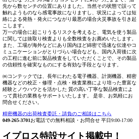
先から数センチの位置にありました。当然その状態で誤って
触れようものなら感電事故になりますし、状況によっては短
絡による発熱・発火につながり最悪の場合火災事故を引き起
こします。
万一の場合に起こりうるリスクを考えると、電気を使う製品
に関しては抜取り検査よりも全数検査をお薦めいたします。
また、工場が海外などにあり国内ほど綿密で迅速な伝達やコ
ミュニケーションがとりづらい場合なども、国内入荷後に次
の工程に進む前に製品検査をしていただくことで、その製品
の信頼性を確実なものにする有効な手段となります。
㈱コンテックでは、長年にわたる電子機器、計測機器、精密
機器などの校正・修理・点検・検査業務により培った豊富な
経験とノウハウとを活かした 質の高い丁寧な製品検査によ
って貴社の業務をサポートいたします。 是非、お気軽にお
問合せください。
精密機器の出荷検査委託・請負のご相談はこちら
049-265-3701
お電話での無料相談・お問合せ 平日9:00-17:00
イプロス特設サイト掲載中！