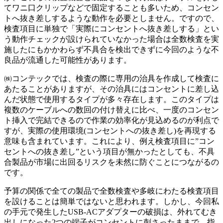
てワニ口クリップなどで固定することも多いため、コンセン
トへ抜き差しするような動作を必要としません。ですので、
検査項目に単独で「実際にコンセントへ抜き差しする」とい
う動作チェックが設けられていなかった場合は全数検査を実
施したにもかかわらず不具合を検出できずに今回のような不
良品が流通した可能性があります。
㈱コンテックでは、検査の際に専用の治具を作成して検査に
あたることがありますが、その治具にはコンセントに差し込
んだ状態で使用するタイプが多々存在します。このタイプは
複数のケーブルへの数回の付け替えに比べ、一度のコンセン
ト挿入で完結できるので作業の効率化が見込めるのが利点で
すが、実際の使用環境(コンセントへの抜き差し)を再現する
意味も含まれています。これにより、例え検査項目に”コン
セントへの抜き差し”という項目が無かったとしても、不具
合製品が市場に出回るリスクを未然に防ぐことにつながるの
です。
予算の関係で全ての製品で全数検査や多岐にわたる検査項目
を設けることは簡単ではないと思われます。しかし、今回私
の手元で発生したUSB-ACアダプターの破損は、外れてむき
出しになった2つの端子がコンセントに刺さったままで、指