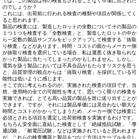
では、この製品は何の検査もされることなく市場に出された
のでしょうか？
これには、出荷前に行われる検査の種類や項目が関係してく
ると思われます。
製品の検査には、製造したロットの全数についてその製品の
１つ１つを検査する「全数検査」と、製造したロットの中か
ら一定数の製品サンプルをピックアップして検査する「抜取
り検査」などがあります。時間・コストの面からメーカー側
が抜取り検査を選択している場合、私は運悪く抜き取られな
かった製品に当たってしまったのかもしれません。しかし、
電気を扱う製品においては不具合品がもたらすリスクを思う
と、品質管理の観点からは「抜取り検査」を採択している可
能性は低いように感じます。
そこで次に考えられるのが、実施された検査の項目です。当
然、使用時の全ての可能性を考えて、思いつく限りの検査を
実施できれば、とても高い品質の製品を世に送り出すことが
できます。ですが、それには製品単価には見合わない膨大な
時間とコストがかかってしまうため、メーカー側では検査に
必須とされる項目を選定し出荷前検査を実施するわけです。
もちろん安全面に直結した検査として「絶縁抵抗試験」「導
通試験」「耐電圧試験」などは実施されていると思われます
が、これらの検査機器と製品をつなぐ方法はケーブルを介し