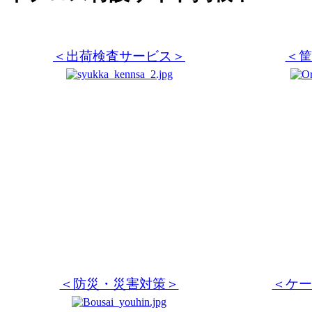
＜出荷検査サービス＞
＜筐
＜防災・災害対策＞
＜ケー