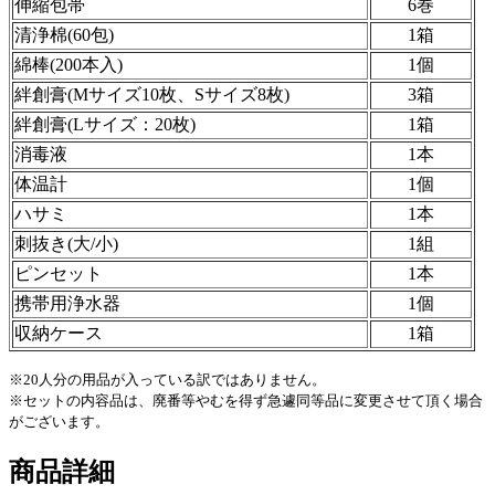
伸縮包帯
6巻
清浄棉(60包)
1箱
綿棒(200本入)
1個
絆創膏(Mサイズ10枚、Sサイズ8枚)
3箱
絆創膏(Lサイズ：20枚)
1箱
消毒液
1本
体温計
1個
ハサミ
1本
刺抜き(大/小)
1組
ピンセット
1本
携帯用浄水器
1個
収納ケース
1箱
※20人分の用品が入っている訳ではありません。
※セットの内容品は、廃番等やむを得ず急遽同等品に変更させて頂く場合
がございます。
商品詳細