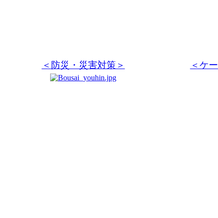
＜防災・災害対策＞
＜ケー