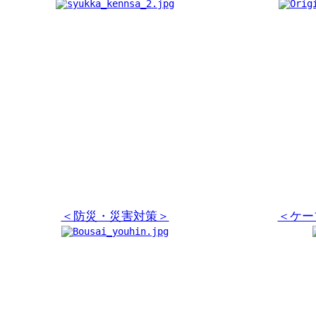
＜防災・災害対策＞
＜ケー